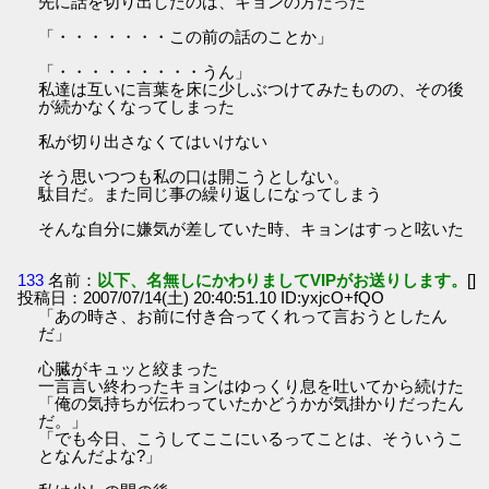
先に話を切り出したのは、キョンの方だった
「・・・・・・・この前の話のことか」
「・・・・・・・・・うん」
私達は互いに言葉を床に少しぶつけてみたものの、その後
が続かなくなってしまった
私が切り出さなくてはいけない
そう思いつつも私の口は開こうとしない。
駄目だ。また同じ事の繰り返しになってしまう
そんな自分に嫌気が差していた時、キョンはすっと呟いた
133
名前：
以下、名無しにかわりましてVIPがお送りします。
[]
投稿日：2007/07/14(土) 20:40:51.10 ID:yxjcO+fQO
「あの時さ、お前に付き合ってくれって言おうとしたん
だ」
心臓がキュッと絞まった
一言言い終わったキョンはゆっくり息を吐いてから続けた
「俺の気持ちが伝わっていたかどうかが気掛かりだったん
だ。」
「でも今日、こうしてここにいるってことは、そういうこ
となんだよな?」