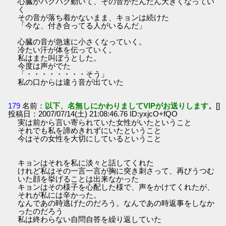
心臓がバクバク動いて、その音がだんだん大きくなってい
く
その音が落ち着かないまま、キョンは続けた
「今な、付き合ってる人がいるんだ」
心臓の音が急速に小さくなっていく。
冷たい汗が体を伝っていく。
私はまた叫ぼうとした。
今度は声がでた
「・・・・・・・・そう」
私の口からは違う音が出ていた
179
名前：
以下、名無しにかわりましてVIPがお送りします。
[]
投稿日：2007/07/14(土) 21:08:46.76 ID:yxjcO+fQO
実は前から言い寄られていた女性がいたということ
それでも私を諦めきれずにいたということ
今はその女性を大切にしているということ
キョンはそれを私に淡々と話してくれた
けれど私はその一言一言が胸に突き刺さって、再びうつむ
いた顔を挙げることは出来なかった
キョンはその様子を心配した様で、声をかけてくれたが、
それが私には辛かった。
なんであの時逃げたのだろう。なんであの時返事をしなか
ったのだろう
私は終わらない自問自答を繰り返していた