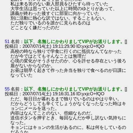
私は来る筈のない新入部員をひたすら待っていた
大学生活は思っていた以上に時間のゆとりがあって、
講義が終わった後すぐに部室に向かっていた
別に活動に熱心な訳ではない。することもない。
ただ独りでいるのを誰かに見られるのは
どことなく嫌だったのだ
51
名前：
以下、名無しにかわりましてVIPがお送りします。
[]
投稿日：2007/07/14(土) 19:11:29.90 ID:yxjcO+fQO
高校の時なら独りで学食に行くのに抵抗なんてなかった
だが今ではとてもそんなことは無理だ
心境の変化がそうさせたのか、心を許せる存在という後ろ
盾がないからなのか。
お昼は朝早く起きて作った弁当を独りで食べるのが日課に
なっていた
55
名前：
以下、名無しにかわりましてVIPがお送りします。
[]
投稿日：2007/07/14(土) 19:16:31.16 ID:yxjcO+fQO
ただ、毎日日が暮れるまで独りでいるのはやはり辛い。
だからどうしても辛くてしょうがなくなったなった時はキ
ョンにメールを送った。
内容はなんてことのない、些細なものだ。
送信ボタンを押すとき、毎回なんだか申し訳ない気持ちに
なった。
キョンにはキョンの生活があるのに。私は何をしているの
だろうか