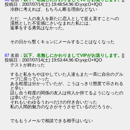
投稿日：2007/07/14(土) 19:48:54.96 ID:yxjcO+fQO
冷静に考えれば、もちろん断る理由などない
ただ、一人の友人を新たに恋人として捉え直すことへの
漠然とした不安感にさいなまれた私には、
返事をする勇気はなかった。
その日から暫くキョンにメールすることはなくなった
87
名前：
以下、名無しにかわりましてVIPがお送りします。
[]
投稿日：2007/07/14(土) 19:53:44.96 ID:yxjcO+fQO
テストが終わった
すると私をちやほやしていた人達もまた一斉に自分のグル
ープに戻っていった
ある程度は分かっていたが、こうはっきり態度で示される
と辛い
話し合う程度の関係の友人は何人か持てるようになったの
は幸いだったが
それもいわゆるうわべだけの付き合いだった
私の人間的魅力のなさがそうさせているのだろうか。
でももうメールで相談できる相手はいない