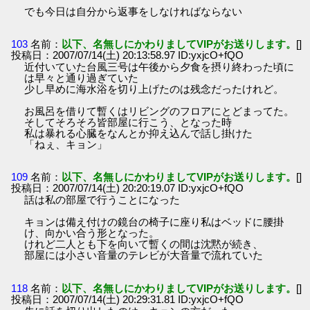
でも今日は自分から返事をしなければならない
103
名前：
以下、名無しにかわりましてVIPがお送りします。
[]
投稿日：2007/07/14(土) 20:13:58.97 ID:yxjcO+fQO
近付いていた台風三号は午後から夕食を摂り終わった頃に
は早々と通り過ぎていた
少し早めに海水浴を切り上げたのは残念だったけれど。
お風呂を借りて暫くはリビングのフロアにとどまってた。
そしてそろそろ皆部屋に行こう、となった時
私は暴れる心臓をなんとか抑え込んで話し掛けた
「ねぇ、キョン」
109
名前：
以下、名無しにかわりましてVIPがお送りします。
[]
投稿日：2007/07/14(土) 20:20:19.07 ID:yxjcO+fQO
話は私の部屋で行うことになった
キョンは備え付けの鏡台の椅子に座り私はベッドに腰掛
け、向かい合う形となった。
けれど二人とも下を向いて暫くの間は沈黙が続き、
部屋には小さい音量のテレビが大音量で流れていた
118
名前：
以下、名無しにかわりましてVIPがお送りします。
[]
投稿日：2007/07/14(土) 20:29:31.81 ID:yxjcO+fQO