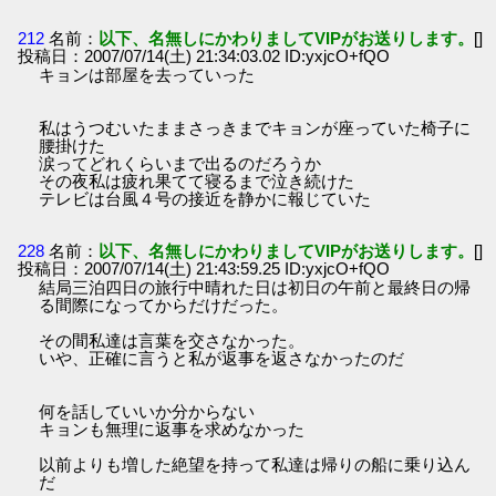
212
名前：
以下、名無しにかわりましてVIPがお送りします。
[]
投稿日：2007/07/14(土) 21:34:03.02 ID:yxjcO+fQO
キョンは部屋を去っていった
私はうつむいたままさっきまでキョンが座っていた椅子に
腰掛けた
涙ってどれくらいまで出るのだろうか
その夜私は疲れ果てて寝るまで泣き続けた
テレビは台風４号の接近を静かに報じていた
228
名前：
以下、名無しにかわりましてVIPがお送りします。
[]
投稿日：2007/07/14(土) 21:43:59.25 ID:yxjcO+fQO
結局三泊四日の旅行中晴れた日は初日の午前と最終日の帰
る間際になってからだけだった。
その間私達は言葉を交さなかった。
いや、正確に言うと私が返事を返さなかったのだ
何を話していいか分からない
キョンも無理に返事を求めなかった
以前よりも増した絶望を持って私達は帰りの船に乗り込ん
だ