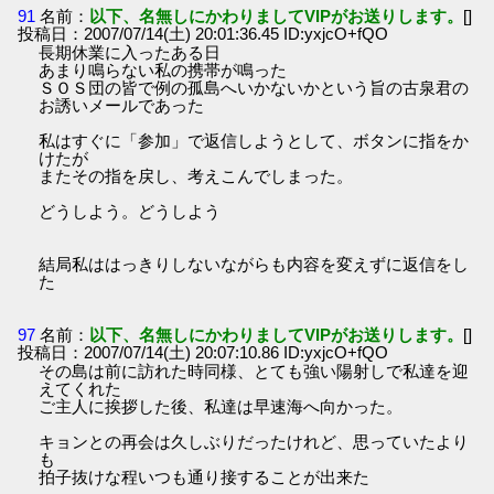
91
名前：
以下、名無しにかわりましてVIPがお送りします。
[]
投稿日：2007/07/14(土) 20:01:36.45 ID:yxjcO+fQO
長期休業に入ったある日
あまり鳴らない私の携帯が鳴った
ＳＯＳ団の皆で例の孤島へいかないかという旨の古泉君の
お誘いメールであった
私はすぐに「参加」で返信しようとして、ボタンに指をか
けたが
またその指を戻し、考えこんでしまった。
どうしよう。どうしよう
結局私ははっきりしないながらも内容を変えずに返信をし
た
97
名前：
以下、名無しにかわりましてVIPがお送りします。
[]
投稿日：2007/07/14(土) 20:07:10.86 ID:yxjcO+fQO
その島は前に訪れた時同様、とても強い陽射しで私達を迎
えてくれた
ご主人に挨拶した後、私達は早速海へ向かった。
キョンとの再会は久しぶりだったけれど、思っていたより
も
拍子抜けな程いつも通り接することが出来た