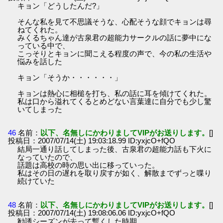
キョン「どうしたんだ?」
そんな私を見て不思議そうな、心配そうな顔でキョンは尋
ねてくれた。
みくるちゃん達が古泉君の超能力サークルの話に夢中にな
っている中で、
こっそりとキョンに聞こえる程度の声で、今の私の生活や
悩みを話した
キョン「そうか・・・・・・」
キョンは熱心に相槌を打ち、私の話に耳を傾けてくれた。
私は口から溢れてくるとめどない言葉達に自分でも少し驚
いてしまった
46
名前：
以下、名無しにかわりましてVIPがお送りします。
[]
投稿日：2007/07/14(土) 19:03:18.99 ID:yxjcO+fQO
結局一通り話してしまった後、古泉君の超能力話も下火に
なっていたので、
話題は高校の時の思い出に移っていった。
私はその日の遅れを取り戻すが如く、解散までずっと喋り
続けていた
48
名前：
以下、名無しにかわりましてVIPがお送りします。
[]
投稿日：2007/07/14(土) 19:08:06.06 ID:yxjcO+fQO
勧誘シーズンが去って暫くした時期