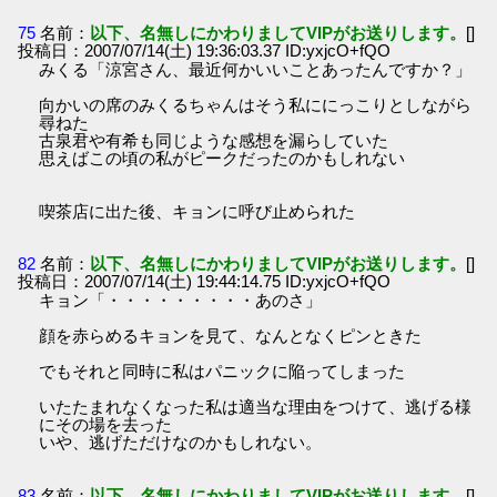
75
名前：
以下、名無しにかわりましてVIPがお送りします。
[]
投稿日：2007/07/14(土) 19:36:03.37 ID:yxjcO+fQO
みくる「涼宮さん、最近何かいいことあったんですか？」
向かいの席のみくるちゃんはそう私ににっこりとしながら
尋ねた
古泉君や有希も同じような感想を漏らしていた
思えばこの頃の私がピークだったのかもしれない
喫茶店に出た後、キョンに呼び止められた
82
名前：
以下、名無しにかわりましてVIPがお送りします。
[]
投稿日：2007/07/14(土) 19:44:14.75 ID:yxjcO+fQO
キョン「・・・・・・・・・あのさ」
顔を赤らめるキョンを見て、なんとなくピンときた
でもそれと同時に私はパニックに陥ってしまった
いたたまれなくなった私は適当な理由をつけて、逃げる様
にその場を去った
いや、逃げただけなのかもしれない。
83
名前：
以下、名無しにかわりましてVIPがお送りします。
[]