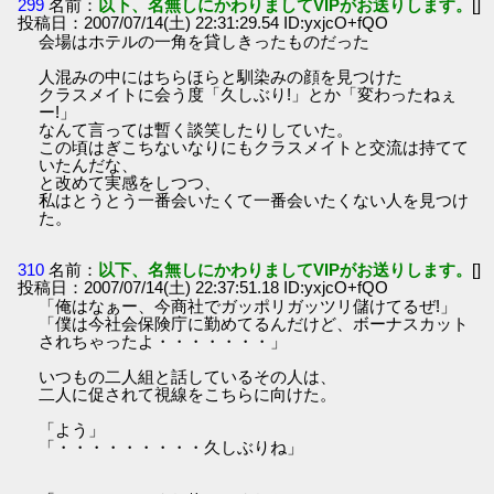
299
名前：
以下、名無しにかわりましてVIPがお送りします。
[]
投稿日：2007/07/14(土) 22:31:29.54 ID:yxjcO+fQO
会場はホテルの一角を貸しきったものだった
人混みの中にはちらほらと馴染みの顔を見つけた
クラスメイトに会う度「久しぶり!」とか「変わったねぇ
ー!」
なんて言っては暫く談笑したりしていた。
この頃はぎこちないなりにもクラスメイトと交流は持てて
いたんだな、
と改めて実感をしつつ、
私はとうとう一番会いたくて一番会いたくない人を見つけ
た。
310
名前：
以下、名無しにかわりましてVIPがお送りします。
[]
投稿日：2007/07/14(土) 22:37:51.18 ID:yxjcO+fQO
「俺はなぁー、今商社でガッポリガッツリ儲けてるぜ!」
「僕は今社会保険庁に勤めてるんだけど、ボーナスカット
されちゃったよ・・・・・・・」
いつもの二人組と話しているその人は、
二人に促されて視線をこちらに向けた。
「よう」
「・・・・・・・・・久しぶりね」