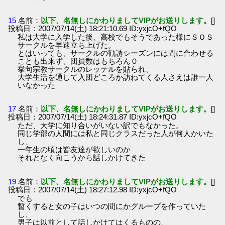
15
名前：
以下、名無しにかわりましてVIPがお送りします。
[]
投稿日：2007/07/14(土) 18:21:10.69 ID:yxjcO+fQO
私は大学に入学した後、高校でもそうであった様にＳＯＳ
サークルを早速立ち上げた。
とはいっても、サークルの勧誘シーズンには間に合わせる
ことも出来ず、団員数はもちろん０
挙句宗教サークルのレッテルを貼られ、
大学生活を通して入団どころか訪ねてくる人さえは誰一人
いなかった
17
名前：
以下、名無しにかわりましてVIPがお送りします。
[]
投稿日：2007/07/14(土) 18:24:31.87 ID:yxjcO+fQO
ただ、大学に知り合いがいない訳でもなかった。
同じ学部の人間には私と同じクラスだった人が何人かいた
し、
一年生の頃は皆友達が欲しいのか
それとなく向こうから話しかけてきた
19
名前：
以下、名無しにかわりましてVIPがお送りします。
[]
投稿日：2007/07/14(土) 18:27:12.98 ID:yxjcO+fQO
でも
暫くすると女の子はいつの間にかグループを作っていた
し、
男子は以前として話しかけてはくるものの、