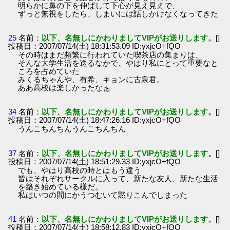
明らかに鼻の下を伸ばして下心が見え見えで、
ずっと無視をしたら、しまいには話しかけなくなってきた
25
名前：
以下、名無しにかわりましてVIPがお送りします。
[]
投稿日：2007/07/14(土) 18:31:53.09 ID:yxjcO+fQO
その時はまだ頻繁に行われていた喫茶店の集まりは、
そんな大学生活を送るなかで、やはり私にとって重要なと
ころを占めていた
みくるちゃんや、有希、キョンに古泉君。
ああ高校は楽しかったなぁ
34
名前：
以下、名無しにかわりましてVIPがお送りします。
[]
投稿日：2007/07/14(土) 18:47:26.16 ID:yxjcO+fQO
うんこちんちんうんこちんちん
37
名前：
以下、名無しにかわりましてVIPがお送りします。
[]
投稿日：2007/07/14(土) 18:51:29.33 ID:yxjcO+fQO
でも、やはり高校の時とはもう違う
皆はそれぞれサークルに入って、新たな友人、新たな生活
を築き始めている様だ。
私はいつの間にかうつむいて黙りこんでしまった
41
名前：
以下、名無しにかわりましてVIPがお送りします。
[]
投稿日：2007/07/14(土) 18:58:12.83 ID:yxjcO+fQO