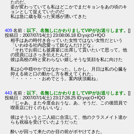
たのだ。
姿が変わっていても私はどこかでまだキョンをあの頃のキ
ョンとして捉えていたのだ
私は急に歳を取った実感が湧いてきた
409
名前：
以下、名無しにかわりましてVIPがお送りします。
[]
投稿日：2007/07/14(土) 23:08:06.18 ID:yxjcO+fQO
相手はあの時付き合っていた女性ではない女性だという
「いわゆる社内恋愛って奴なんだけどな」
「それでお前にも披露宴に出席して貰いたいて思って。他
の団員にはさっき伝えたんだ」
彼は高校の時と変わらない嬉しそうな笑顔を私に向けた
私は心中穏やかではなかった。しかし、月日は私の心臓を
抑える術と口の動かし方を教えてくれた。
「・・・・・・おめでとう。案内状頂戴ね」
443
名前：
以下、名無しにかわりましてVIPがお送りします。
[]
投稿日：2007/07/14(土) 23:17:28.25 ID:yxjcO+fQO
「じゃあ、また今度会おうな。あ、そうだ、この後団員で
喫茶店に行くのもいいな」
彼はそういうと二人組に合流して、他のクラスメイト達か
らも祝福を受けていたようだった
酔いが回って来たのか目の前がボヤけてきた。