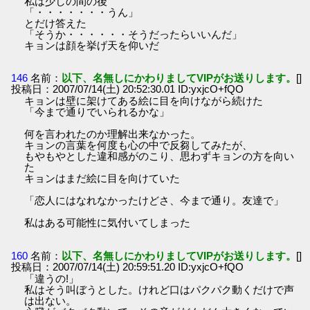
私は少しの間の後
「・・・・・・・うん」
とだけ答えた
「そうか・・・・・・そうだったらいいんだ」
キョンは顔を挙げ天を仰いだ
146
名前：
以下、名無しにかわりましてVIPがお送りします。
[]
投稿日：2007/07/14(土) 20:52:30.01 ID:yxjcO+fQO
キョンは壁に架けてある絵に目を向けながら続けた
「今まで通りでいられるかな」
何を言われたのか理解出来なかった。
キョンの言葉を何度も心の中で反芻してみたが、
もやもやとした違和感がのこり、思わずキョンの方を向い
た
キョンはまだ絵に目を向けていた
「恋人にはなれなかったけどさ、今まで通り。友達で」
私はある可能性に気付いてしまった
160
名前：
以下、名無しにかわりましてVIPがお送りします。
[]
投稿日：2007/07/14(土) 20:59:51.20 ID:yxjcO+fQO
「違うの!」
私はそう叫ぼうとした。けれど口はパクパク動くだけで声
は出ない。