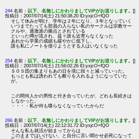
244
名前：
以下、名無しにかわりましてVIPがお送りします。
[]
投稿日：2007/07/14(土) 21:50:38.20 ID:yxjcO+fQO
そして休みが明け、学年は２年になり、３年となっていく
いつまでたっても部員の入らない私のサークルは宗教サー
クルや、過激派の拠点とされている
といった噂が流され、益々誰も近寄らなくなった
あれから学業の成績も緩やかに低下し、
誰も私にノートを借りようとする人はいなくなった
254
名前：
以下、名無しにかわりましてVIPがお送りします。
[]
投稿日：2007/07/14(土) 21:56:02.26 ID:yxjcO+fQO
ＳＯＳ団の集まりもあの日を境に段々と減っていった。
もっとも私は誘われても断りを入れるようになっていた
が。
この間何人かの男性と付き合っていたが、どれも長続きは
しなかった。
・・・・私が何も喋らなくなっていたからだ
266
名前：
以下、名無しにかわりましてVIPがお送りします。
[]
投稿日：2007/07/14(土) 22:12:31.72 ID:yxjcO+fQO
そんな私も就活が始まってからは
このままではいけない、と自分に言い聞かせ必死になって