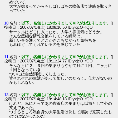
めていて、
大学が始まってからもしばしばあの喫茶店で連絡を取り合
っていた
10
名前：
以下、名無しにかわりましてVIPがお送りします。
[]
投稿日：2007/07/14(土) 18:08:10.50 ID:yxjcO+fQO
サークルはどこに入ったか。大学の雰囲気はどうか。
そんな些細な情報交換をしている瞬間は、
新しい春を迎えてどこかぎこちなかった気持ちを
もみほぐしてくれているのを感じていた
11
名前：
以下、名無しにかわりましてVIPがお送りします。
[]
投稿日：2007/07/14(土) 18:11:24.77 ID:yxjcO+fQO
そんな月に２、３回の集まりもやがて月に１回、二ヶ月に
１回となっていき、
ついには自然消滅してしまった。
皆それぞれの生活があって忙しいのだろう。仕方がないの
かもしれない。
13
名前：
以下、名無しにかわりましてVIPがお送りします。
[]
投稿日：2007/07/14(土) 18:14:48.18 ID:yxjcO+fQO
けれど、私にとってあの喫茶店の集まりは以前として心の
支えであった。
つまるところ私自身の大学生活は決して順調で充実したも
のではなかったのだ