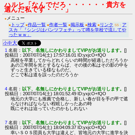
ハルヒ「なんでだろ・・・・・・貴方を
選んだ私です・・・」
メニュー
●
トップ
作品一覧
作者一覧
掲示板
検索
リンク
ア
■
■
■
■
■
■
SS：
スカ「『シンジはパンツフェチ』って噂を学校で流してや
ったｗｗ」
大
小
中
1
名前：
以下、名無しにかわりましてVIPがお送りします。
[]
投稿日：2007/07/14(土) 17:57:16.01 ID:yxjcO+fQO
高校を卒業してからどれくらいの時間が経過しただろうか
あの三年間を光とするならば、その後の私はその影の中を
ずっと生きている様なものだ。
どこで私は道を誤ったのだろうか
4
名前：
以下、名無しにかわりましてVIPがお送りします。
[]
投稿日：2007/07/14(土) 18:01:52.49 ID:yxjcO+fQO
地元の大学にも推薦で合格し、新しい春が目を手の甲で遮
らなければならない程眩しかったあの時
既にそれは迫っていたのかもしれない
7
名前：
以下、名無しにかわりましてVIPがお送りします。
[]
投稿日：2007/07/14(土) 18:04:09.37 ID:yxjcO+fQO
幸いＳＯＳ団員も大学は違えど、皆地元の大学に進学を決