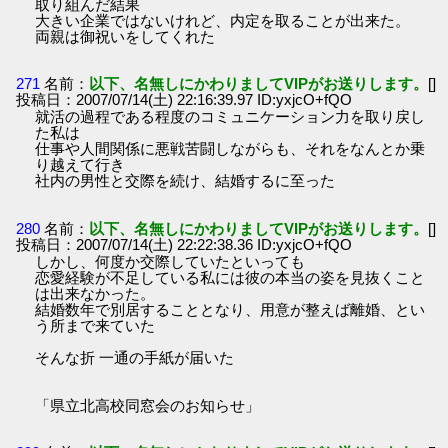
取り組んだ結果
大きい企業ではないけれど、内定を取ることが出来た。
両親は御祝いをしてくれた
271
名前：
以下、名無しにかわりましてVIPがお送りします。
[]
投稿日：2007/07/14(土) 22:16:39.97 ID:yxjcO+fQO
就活の過程である程度のコミュニケーション力を取り戻し
た私は
仕事や人間関係に悪戦苦闘しながらも、それをなんとか乗
り越えて行き
社内の男性と交際を続け、結婚するに至った
280
名前：
以下、名無しにかわりましてVIPがお送りします。
[]
投稿日：2007/07/14(土) 22:22:38.36 ID:yxjcO+fQO
しかし、何度か交際していたといっても
恋愛経験が不足している私には彼の本当の姿を見抜くこと
は出来なかった。
結婚数年で別居することとなり、用意が整えば離婚、とい
う所まで来ていた
そんな折 一通の手紙が届いた
「県立北高校同窓会のお知らせ」