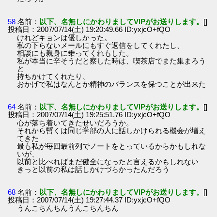
58
名前：
以下、名無しにかわりましてVIPがお送りします。
[]
投稿日：2007/07/14(土) 19:20:49.66 ID:yxjcO+fQO
けれどキョンは優しかった。
私の下らないメールにもすぐ返信をしてくれたし、
相談にも親身に乗ってくれもした。
私が本当に辛そうだと察した時は、喫茶店でまた集まろう
と
持ちかけてくれたり、
おかげで私はなんとか精神のバランスを保つことが出来た
64
名前：
以下、名無しにかわりましてVIPがお送りします。
[]
投稿日：2007/07/14(土) 19:25:51.76 ID:yxjcO+fQO
心が落ち着いてきたせいだろうか。
それから暫くは同じ学部の人に話しかけられる機会が増え
てきた
最も私が毎回最前列でノートをとっているからかもしれな
いが、
以前と比べればまだ健全になったと言えるかもしれない
きっと以前の私は話しかけづらかったんだろう
68
名前：
以下、名無しにかわりましてVIPがお送りします。
[]
投稿日：2007/07/14(土) 19:27:44.37 ID:yxjcO+fQO
うんこちんちんうんこちんちん