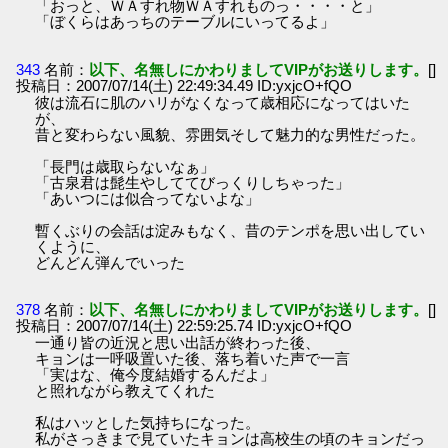
「おっと、ＷＡすれ物ＷＡすれものっ・・・・と」
「ぼくらはあっちのテーブルにいってるよ」
343
名前：
以下、名無しにかわりましてVIPがお送りします。
[]
投稿日：2007/07/14(土) 22:49:34.49 ID:yxjcO+fQO
彼は流石に肌のハリがなくなって歳相応になってはいた
が、
昔と変わらない風貌、雰囲気そして魅力的な男性だった。
「長門は歳取らないなぁ」
「古泉君は髭生やしててびっくりしちゃった」
「あいつには似合ってないよな」
暫くぶりの会話は淀みもなく、昔のテンポを思い出してい
くように、
どんどん弾んでいった
378
名前：
以下、名無しにかわりましてVIPがお送りします。
[]
投稿日：2007/07/14(土) 22:59:25.74 ID:yxjcO+fQO
一通り皆の近況と思い出話が終わった後、
キョンは一呼吸置いた後、落ち着いた声で一言
「実はな、俺今度結婚するんだよ」
と照れながら教えてくれた
私はハッとした気持ちになった。
私がさっきまで見ていたキョンは高校生の頃のキョンだっ