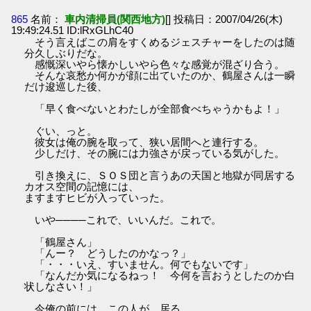
865
名前：
車内清掃員(関西地方)
[] 投稿日：2007/04/26(木)
19:49:24.51 ID:lRxGLhC40
そう言えばこの肩をすくめるジェスチャーをしたのは随
分久しぶりだな。
感慨深いやら懐かしいやら色々な感覚が混ざり合う。
そんな哀愁か何かが顔に出ていたのか、鶴屋さんは一瞬
だけ逡巡した後、
「早く食べないとわたしが全部食べちゃうかもよ！」
ぐい、っと。
彼女は俺の腕を取って、狭い居間へと連行する。
少しだけ、その腕には力強さが戻っている気がした。
引き換えに、ＳＯＳ団と言うあの天国と地獄が同居する
カオス空間の記憶には、
ますますヒビが入っていった。
いや────これで、いいんだ。これで。
「鶴屋さん」
「んー？ どうしたのかなっ？」
「・・・いえ、すいません。何でもないです」
「なんだか気になるねっ！ 今何を言おうとしたのか白
状しなさい！」
今俺の前には、この人が、居る。