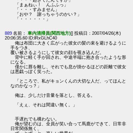
「まぁねぃ！ んふふっ」
「・・・すみません」
「おや？ 謝っちゃうのかい？」
「・・・・・・」
889
名前：
車内清掃員(関西地方)
[] 投稿日：2007/04/26(木)
20:06:35.60 ID:lRxGLhC40
俺は布団に大きく広がった彼女の髪の束を避けるように
手をつき、
覆い被さるようにして彼女の顔を覗き込んだ。
背中に軽く手が回され、中途半端に抱き合ったような形
になる。
僅かに唇を離し、それでも息が掛かるほどの距離で彼女
は悪戯っぽく笑った。
「ところで、私がキョンくんの大切な人だ、ってほんと
なのかなっ？」
俺は、少しだけ音量を落とし、答える。
「えぇ、それは間違い無く。」
手遅れでも構わない。
俺が望むのは、全員が笑い合って馬鹿ができて、日常非
日常関係無く、