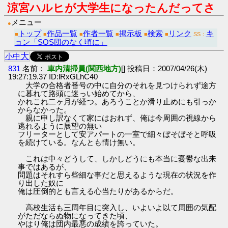
涼宮ハルヒが大学生になったんだってさ
メニュー
●
トップ
作品一覧
作者一覧
掲示板
検索
リンク
キ
■
■
■
■
■
■
SS：
ョン「SOS団のなく頃に」
大
小
中
831
名前：
車内清掃員(関西地方)
[] 投稿日：2007/04/26(木)
19:27:19.37 ID:lRxGLhC40
大学の合格者番号の中に自分のそれを見つけられず途方
に暮れて路頭に迷っい始めてから、
かれこれ二ヶ月が経つ。あろうことか滑り止めにも引っか
からなかった。
親に申し訳なくて家にはおれず、俺は今周囲の視線から
逃れるように展望の無い
フリーターとして安アパートの一室で細々ぼそぼそと呼吸
を続けている。なんとも情け無い。
これは中々どうして、しかしどうにも本当に憂鬱な出来
事ではあるが、
問題はそれすら些細な事だと思えるような現在の状況を作
り出した奴に
俺は圧倒的とも言える心当たりがあるからだ。
高校生活も三周年目に突入し、いよいよ以て周囲の気配
がただならぬ物になってきた頃、
やはり俺は団内最悪の成績を誇っていた。