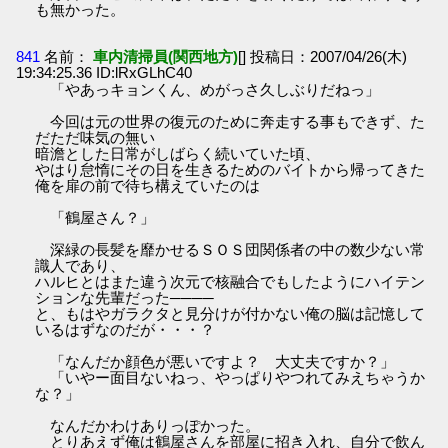
も無かった。
841
名前：
車内清掃員(関西地方)
[] 投稿日：2007/04/26(木)
19:34:25.36 ID:lRxGLhC40
「やあっキョンくん、めがっさ久しぶりだねっ」
今回は元の世界の復元のために奔走する事もできず、た
だただ味気の無い
暗澹とした日常がしばらく続いていた頃、
やはり怠惰にその日を生きるためのバイトから帰ってきた
俺を扉の前で待ち構えていたのは
「鶴屋さん？」
深緑の長髪を靡かせるＳＯＳ団関係者の中の数少ない常
識人であり、
ハルヒとはまた違う次元で核融合でもしたようにハイテン
ションな先輩だった────
と、もはやガラクタと見分けが付かない俺の脳は記憶して
いるはずなのだが・・・？
「なんだか顔色が悪いですよ？ 大丈夫ですか？」
「いやー面目ないねっ、やっぱりやつれてみえちゃうか
な？」
なんだかわけありっぽかった。
とりあえず俺は鶴屋さんを部屋に招き入れ、自分で飲ん