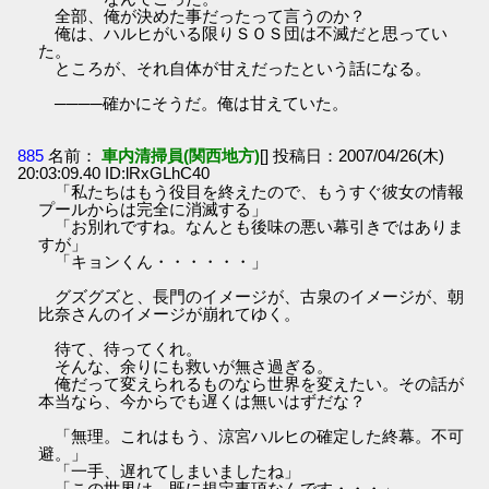
全部、俺が決めた事だったって言うのか？
俺は、ハルヒがいる限りＳＯＳ団は不滅だと思ってい
た。
ところが、それ自体が甘えだったという話になる。
────確かにそうだ。俺は甘えていた。
885
名前：
車内清掃員(関西地方)
[] 投稿日：2007/04/26(木)
20:03:09.40 ID:lRxGLhC40
「私たちはもう役目を終えたので、もうすぐ彼女の情報
プールからは完全に消滅する」
「お別れですね。なんとも後味の悪い幕引きではありま
すが」
「キョンくん・・・・・・」
グズグズと、長門のイメージが、古泉のイメージが、朝
比奈さんのイメージが崩れてゆく。
待て、待ってくれ。
そんな、余りにも救いが無さ過ぎる。
俺だって変えられるものなら世界を変えたい。その話が
本当なら、今からでも遅くは無いはずだな？
「無理。これはもう、涼宮ハルヒの確定した終幕。不可
避。」
「一手、遅れてしまいましたね」
「この世界は、既に規定事項なんです・・・」