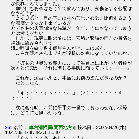
が倒れこんでしまった。
幸いにもお茶はもう全て飲んであり、火傷をする心配は
なさそうだ。
よく見ると、目の下にはその苦労と心労に比例するよう
な濃度のクマが出来ているが、
とてもあの天真爛漫な先輩が一年でこうにもなってしまう
とは考えがたい。
しかし、現実に眼の前には、安堵と緊張の両方の表情を
複雑に絡み合わせて
浅い呼吸を繰り返す鶴屋さんがそこには居る。
まさか鶴屋さんまでもが降板の対象になっていたのか。
『彼女の世界改変能力によって舞台上に上がった者達が
次々と消滅か、それに準じる事態に陥っています────』
これが、涼宮ハルヒ、本当にお前の望んだ事なのか？
だとしたら、
「すぅ・・・すぅ・・・キョ、ンく・・・・・・す
ぅ・・・」
次に会う時、お前に平手の一発でも食らわせない保障
は、どこにも無いからな。
861
名前：
車内清掃員(関西地方)
[] 投稿日：2007/04/26(木)
19:47:38.47 ID:lRxGLhC40
「んん・・・あ、あれ・・・？」