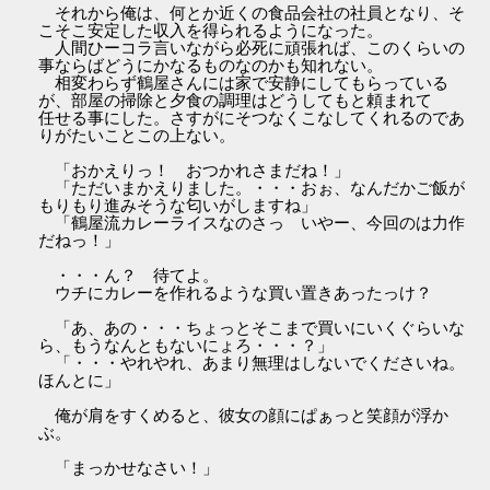
それから俺は、何とか近くの食品会社の社員となり、そ
こそこ安定した収入を得られるようになった。
人間ひーコラ言いながら必死に頑張れば、このくらいの
事ならばどうにかなるものなのかも知れない。
相変わらず鶴屋さんには家で安静にしてもらっている
が、部屋の掃除と夕食の調理はどうしてもと頼まれて
任せる事にした。さすがにそつなくこなしてくれるのであ
りがたいことこの上ない。
「おかえりっ！ おつかれさまだね！」
「ただいまかえりました。・・・おぉ、なんだかご飯が
もりもり進みそうな匂いがしますね」
「鶴屋流カレーライスなのさっ いやー、今回のは力作
だねっ！」
・・・ん？ 待てよ。
ウチにカレーを作れるような買い置きあったっけ？
「あ、あの・・・ちょっとそこまで買いにいくぐらいな
ら、もうなんともないにょろ・・・？」
「・・・やれやれ、あまり無理はしないでくださいね。
ほんとに」
俺が肩をすくめると、彼女の顔にぱぁっと笑顔が浮か
ぶ。
「まっかせなさい！」