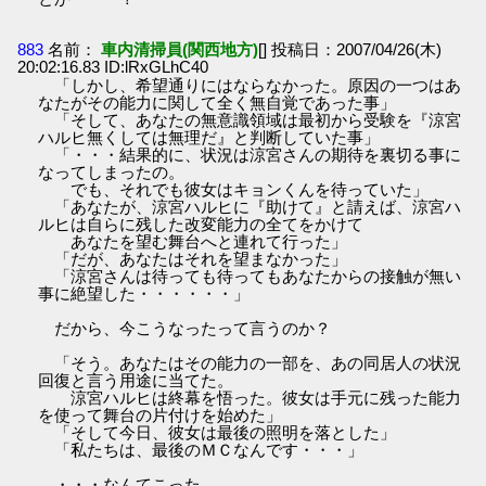
883
名前：
車内清掃員(関西地方)
[] 投稿日：2007/04/26(木)
20:02:16.83 ID:lRxGLhC40
「しかし、希望通りにはならなかった。原因の一つはあ
なたがその能力に関して全く無自覚であった事」
「そして、あなたの無意識領域は最初から受験を『涼宮
ハルヒ無くしては無理だ』と判断していた事」
「・・・結果的に、状況は涼宮さんの期待を裏切る事に
なってしまったの。
でも、それでも彼女はキョンくんを待っていた」
「あなたが、涼宮ハルヒに『助けて』と請えば、涼宮ハ
ルヒは自らに残した改変能力の全てをかけて
あなたを望む舞台へと連れて行った」
「だが、あなたはそれを望まなかった」
「涼宮さんは待っても待ってもあなたからの接触が無い
事に絶望した・・・・・・」
だから、今こうなったって言うのか？
「そう。あなたはその能力の一部を、あの同居人の状況
回復と言う用途に当てた。
涼宮ハルヒは終幕を悟った。彼女は手元に残った能力
を使って舞台の片付けを始めた」
「そして今日、彼女は最後の照明を落とした」
「私たちは、最後のＭＣなんです・・・」
・・・なんてこった。