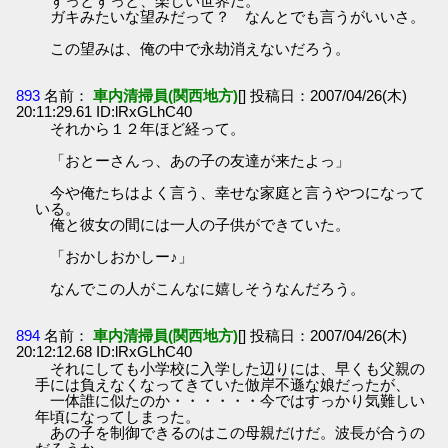
ずっとずっと、楽しい世界だ。
ガキみたいな望みだって？ なんとでも言うがいいさ。
この望みは、俺の中で永劫消えないだろう。
893
名前：
車内清掃員(関西地方)
[] 投稿日：2007/04/26(木)
20:11:29.61 ID:lRxGLhC40
それから１２年ほど経って。
「おとーさんっ、あの子の友達が来たよっ」
今や俺たちはよく言う、幸せな家庭と言うやつになって
いる。
俺と彼女の間には一人の子供ができていた。
「おかしおかしー♪」
なんでこの人がこんなに嬉しそうなんだろう。
894
名前：
車内清掃員(関西地方)
[] 投稿日：2007/04/26(木)
20:12:12.68 ID:lRxGLhC40
それにしても小学校に入学した辺りには、早くも父親の
手には負えなくなってきていた倣岸不遜な娘だったが、
一体誰に似たのか・・・・・・今ではすっかり気難しい
年頃になってしまった。
あの子を制御できるのはこの母親だけだ。波長が合うの