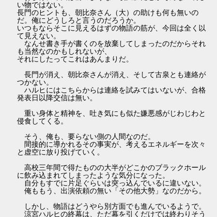
い物ではない。
長門のヒントも、朝比奈さん（大）の助けも何も無いの
だ。俺にどうしろと言うのだろうか。
いつもならそこに見えるはずの物語の筋が、今回は全く以
て見えない。
なんせ書き手が書くのを放棄してしまったのだからそれ
も当然なのかもしれないが、
それにしたってこれはあんまりだ。
長門が消え、朝比奈さんが消え、そして古泉とも連絡が
つかない。
ハルヒにはこちらからは連絡を試みてはいないが、合格
発表日以降交信は無い。
重い身体と精神を、吐き気にも似た嫌悪感がじわじわと
侵食してくる。
そう、俺も、要らない側の人間なのだ。
間接的に導かれるその事実が、考えるエネルギーを次々
と虚空に放り投げていく。
高校三年間で得たものの大半がどこかのブラックホール
に飲み込まれてしまったような気分になった。
自分もすでに片足ぐらいは突っ込んでいるに違いない。
俺ももう、出演依頼の無い「その他大勢」なのだから。
しかし、物語はどうやら別方面でも進んでいるようで。
涼宮ハルヒの終幕は、ただ幕を引くだけでは終わりそう