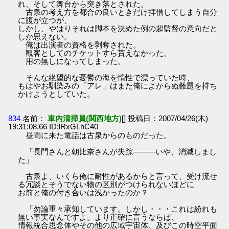
れ、そして舞台から突き落とされた。
古泉の考え方を都合の良いときだけ拝借してしまう自分
に腹が立つが、
しかし、やはりそれは脚本を決めた例の超監督の意向だと
しか思えない。
俺は出演者の資格を剥奪された。
観客としてのチケットすら貰えなかった。
用の無しになってしまった。
そんな絶望的な憂鬱の海を惰性で漂っていた時、
もはやお馴染みの「アレ」はまた俺によからぬ難題を持ち
かけようとしていた。
834
名前：
車内清掃員(関西地方)
[] 投稿日：2007/04/26(木)
19:31:08.66 ID:lRxGLhC40
昼間に来た電話は古泉からのものだった。
「長門さんと朝比奈さんが失踪────いや、消滅しまし
た」
古泉よ、いくら俺に耐性があるからと言って、受け流せ
る冗談とそうでない物の区別がつけられないほどに
お前と俺の付き合いは浅かったのか？
「勿論重々承知しています。しかし・・・これは紛れも
無い事実なんですよ。より正確に言うならば、
情報統合思念体やその他の広域宇宙体、及びこの時空平面