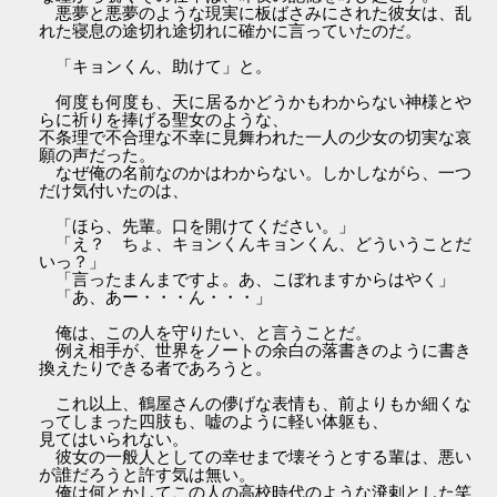
悪夢と悪夢のような現実に板ばさみにされた彼女は、乱
れた寝息の途切れ途切れに確かに言っていたのだ。
「キョンくん、助けて」と。
何度も何度も、天に居るかどうかもわからない神様とや
らに祈りを捧げる聖女のような、
不条理で不合理な不幸に見舞われた一人の少女の切実な哀
願の声だった。
なぜ俺の名前なのかはわからない。しかしながら、一つ
だけ気付いたのは、
「ほら、先輩。口を開けてください。」
「え？ ちょ、キョンくんキョンくん、どういうことだ
いっ？」
「言ったまんまですよ。あ、こぼれますからはやく」
「あ、あー・・・ん・・・」
俺は、この人を守りたい、と言うことだ。
例え相手が、世界をノートの余白の落書きのように書き
換えたりできる者であろうと。
これ以上、鶴屋さんの儚げな表情も、前よりもか細くな
ってしまった四肢も、嘘のように軽い体躯も、
見てはいられない。
彼女の一般人としての幸せまで壊そうとする輩は、悪い
が誰だろうと許す気は無い。
俺は何とかしてこの人の高校時代のような溌剌とした笑