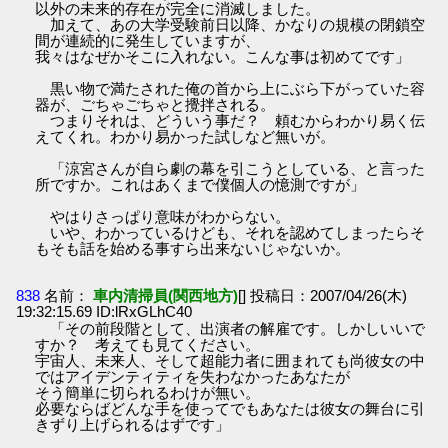
以外の未来的存在が完全に消滅しました。
加えて、あの大学受験前日以降、かなりの規模の閉鎖空
間が連続的に発生していますが、
我々はなぜかそこに入れない。こんな事は初めてです」
黒い物で満たされた俺の首から上にぶら下がっていた容
器が、ごちゃごちゃと攪拌される。
つまりそれは、どういう事だ？ 頼むからわかり易く伝
えてくれ。わかり易かった試しなど無いが。
「涼宮さんが自ら劇の幕を引こうとしている、と言った
所ですか。これはあくまで僕個人の憶測ですが」
やはりさっぱり意味がわからない。
いや、わかっているけども、それを認めてしまったらそ
もそも話を始める事すら出来ないじゃないか。
838
名前：
車内清掃員(関西地方)
[] 投稿日：2007/04/26(木)
19:32:15.69 ID:lRxGLhC40
「その前段階として、出演者の解雇です。しかしいいで
すか？ 考えても見てください。
宇宙人、未来人、そして超能力者に囲まれても尚彼女の中
ではアイデンティティを失わなかったあなたが
そう簡単に切られるわけが無い。
必要ならばどんな手を使ってでもあなたは彼女の舞台に引
きずり上げられるはずです」