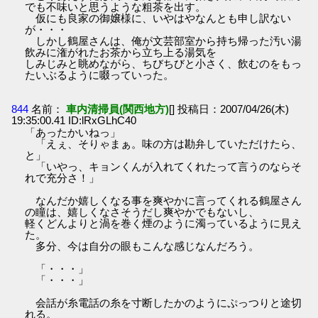
でも不味いと思うような粗茶を出す。
仮にも良家の御嬢様に、いやはやなんとも申し訳ない
が・・・
しかし鶴屋さんは、俺が文芸部室から持ち帰った汚い湯
飲みに潅がれたお茶から立ち上る湯気を
しみじみと眺めながら、ちびちびと小さく、飲むのをもっ
たいぶるように啜っていった。
844
名前：
車内清掃員(関西地方)
[] 投稿日：2007/04/26(木)
19:35:00.41 ID:lRxGLhC40
「あったかいねっ」
「えぇ、そりゃまぁ。味の方は勘弁していただけたら、
と」
「いやっ、キョンくんが入れてくれたって言うのならそ
れで充分さ！」
なんだか嬉しくなる事を爽やかに言ってくれる鶴屋さん
の瞳は、嬉しくなさそうだし爽やかでもないし、
軽くどんよりと渦を巻く煙のように濁っているように見え
た。
多分、今は自分の眼もこんな感じなんだろう。
「・・・」
「・・・」
会話が糸電話の糸を寸断したかのようにぷっつりと途切
れる。