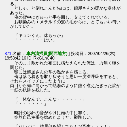
る。
どしゃ、と倒れこんだ先には、鶴屋さんの暖かな身体が
あった。
俺の背中にぎゅっと手を回し、支えてくれている。
お馴染みのエメラルドの髪の毛からは、とてもいい匂い
がしていた。
「キョンくん、休もっか」
「・・・・・・はい」
871
名前：
車内清掃員(関西地方)
[] 投稿日：2007/04/26(木)
19:53:42.16 ID:lRxGLhC40
そのまま敷かれた布団に横たえられた俺は、力無く瞳を
閉じた。
額には鶴屋さんの掌の温かさを感じる。
俺は落ち着きを取り戻そうと思い一度深呼吸をすると、
それをスイッチにしたように
両目から頬に向かって熱湯のように熱く煮えたぎった涙が
一筋の軌跡を残した。
「一体なんで、こんな・・・・・・」
「・・・・・・」
時計の秒針の音がやけに頭の中に響く。
突然自己主張を始めたようだ。鬱陶しい。
「ハルヒは、結局何を望んでたんだ畜生・・・！」