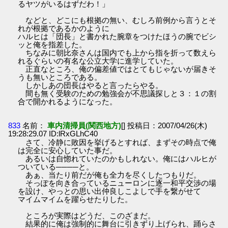
るヤツがいるはずだわ！」
などと、どこにも根拠の無い、むしろ前例から言うとそ
れが根拠であるかのように
ハルヒは「団長」と書かれた腕章をつけたほうの腕でビシ
ッと俺を指差した。
ちなみに朝比奈さんは国内でも上から指を折って数えら
れるぐらいの有名な公立大学に進学していた。
正直なところ、俺の偏差値ではとてもじゃないが届きそ
うも無いところである。
しかしあの団長はやると言ったらやる。
間も無く受験のための勉強会が不思議探しと３：１の割
合で開かれるようになった。
833
名前：
車内清掃員(関西地方)
[] 投稿日：2007/04/26(木)
19:28:29.07 ID:lRxGLhC40
さて、冷静に敗因を挙げるとすれば、まずその時点で俺
は完全に安心していた事だ。
あるいは自惚れていたのかもしれない。俺にはハルヒが
ついている────と。
あぁ、当たり前だが俺も全力を尽くしたつもりだ。
そっぽを向き合っているニューロンに逐一和平交渉の場
を設け、やっとの思い出仲良しこよしで手を繋がせて
マイムマイムを躍らせたりした。
ところが実際はどうだ、このざまだ。
結果的に俺は強制的に舞台に引きずり上げられ、踊らさ