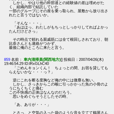
しかし、やはり他の幹部達との経験値の差は埋めがた
く、組織内部で結託していた
一部のグループにその座を乗っ取られ、屋敷から放り出さ
れたと言うではないか。
「そんな・・・」
「あははっ、わたしがもちっとしっかりしてればよかっ
たんだけどさっ」
その時点で頼れる親戚筋には全て根回しされており、朝
比奈さんとも連絡がつかず、
最後に俺のところに来たと言う。
859
名前：
車内清掃員(関西地方)
[] 投稿日：2007/04/26(木)
19:46:54.29 ID:lRxGLhC40
「ごめんキョンくん！ ちょっとの間、お宿を貸しても
らえないかな・・・っ？」
逆にこれを断る度胸など俺の中には微塵も無い。
しかし、さっきからこの喉に引っかかった魚の小骨のよ
うにちくちくと痛む
この不快感の正体はなんなのだろう。
思いをめぐらそうとしたその時、
「あ、ありが・・・」
とさっ、と空気の入った袋のような音を立てて鶴屋さん