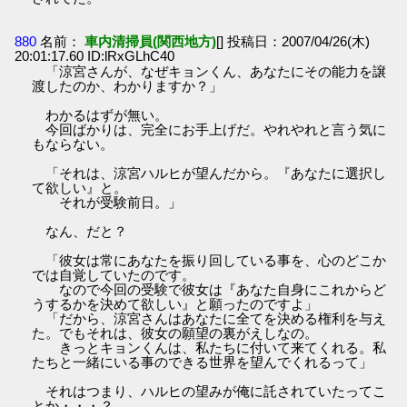
880
名前：
車内清掃員(関西地方)
[] 投稿日：2007/04/26(木)
20:01:17.60 ID:lRxGLhC40
「涼宮さんが、なぜキョンくん、あなたにその能力を譲
渡したのか、わかりますか？」
わかるはずが無い。
今回ばかりは、完全にお手上げだ。やれやれと言う気に
もならない。
「それは、涼宮ハルヒが望んだから。『あなたに選択し
て欲しい』と。
それが受験前日。」
なん、だと？
「彼女は常にあなたを振り回している事を、心のどこか
では自覚していたのです。
なので今回の受験で彼女は『あなた自身にこれからど
うするかを決めて欲しい』と願ったのですよ」
「だから、涼宮さんはあなたに全てを決める権利を与え
た。でもそれは、彼女の願望の裏がえしなの。
きっとキョンくんは、私たちに付いて来てくれる。私
たちと一緒にいる事のできる世界を望んでくれるって」
それはつまり、ハルヒの望みが俺に託されていたってこ
とか・・・？