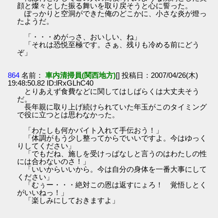
顔と燦々とした振る舞いを取り戻そうと心に誓った。
ぽっかりと空洞ができた俺のどこかに、小さな炎が燈っ
たようだ。
「・・・めがっさ、おいしい、ね」
「それは恐悦至極です。さぁ、残りも冷める前にどう
ぞ」
864
名前：
車内清掃員(関西地方)
[] 投稿日：2007/04/26(木)
19:48:50.82 ID:lRxGLhC40
とりあえず食費などに関してはしばらくは大丈夫そう
だ。
長年親に取り上げ続けられていた年玉がこのタイミング
で役に立つとは思わなかった。
「わたしも何かバイト入れて手伝おう！」
「体調がもう少し整ってからでいいですよ。今はゆっく
りしてください」
「でもだね、施しを受けっぱなしと言うのはわたしの性
には合わないのさ！」
「いいからいいから。今は自分の身体を一番大事にして
ください」
「むぅー・・・絶対この恩は返すにょろ！ 覚悟しとく
がいいねっ！」
「楽しみにしておきますよ」