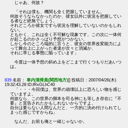
じゃあ、何故？
「それは僕も、機関も全く把握していません。
何故そうならなかったのか、彼女以外に状況を把握してい
る者など絶無でしょう。
それどころか彼女ですら状況を理解していないのかもしれ
ない。
ともかく、これは全く不可解な現象です。この次に一体何
が起こるのかさっぱり予想がつかない。
しかし今のところ端的に言うと、彼女の世界改変能力によ
って舞台上に上がった者達が次々と消滅か、
それに準じる事態に陥っています」
今度は一体予想の斜め上をどこまで行くつもりだあいつ
は。
839
名前：
車内清掃員(関西地方)
[] 投稿日：2007/04/26(木)
19:32:43.28 ID:lRxGLhC40
「・・・今回僕は、世界の崩壊以上に恐ろしい物を感じ
ていますよ。
何故なら、この世界の脚本を司る神にも等しき存在に『不
要』と宣告されたかもしれないからですよ。
自分は要らない人間なんだと、一方的に決め付けられてし
まった感じですからね」
なんだ、お前も俺と一緒じゃないか。