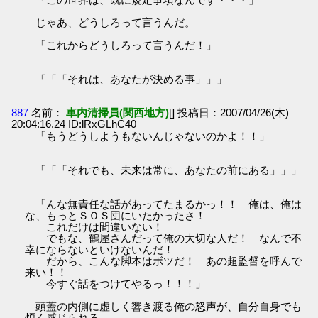
じゃあ、どうしろって言うんだ。
「これからどうしろって言うんだ！」
「「「それは、あなたが決める事」」」
887
名前：
車内清掃員(関西地方)
[] 投稿日：2007/04/26(木)
20:04:16.24 ID:lRxGLhC40
「もうどうしようもないんじゃないのかよ！！」
「「「それでも、未来は常に、あなたの前にある」」」
「んな無責任な話があってたまるかっ！！ 俺は、俺は
な、もっとＳＯＳ団にいたかったさ！
これだけは間違いない！
でもな、鶴屋さんだって俺の大切な人だ！ なんで不
幸にならないといけないんだ！
だから、こんな脚本はボツだ！ あの超監督を呼んで
来い！！
今すぐ話をつけてやるっ！！！」
頭蓋の内側に虚しく響き渡る俺の怒声が、自分自身でも
煩く感じられる。