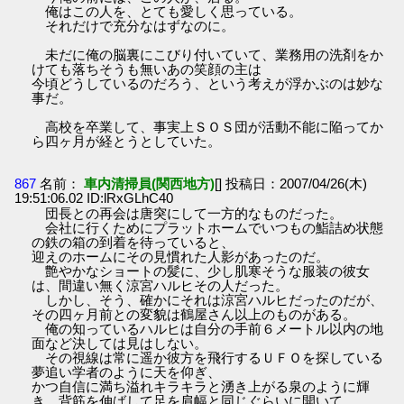
俺はこの人を、とても愛しく思っている。
それだけで充分なはずなのに。
未だに俺の脳裏にこびり付いていて、業務用の洗剤をか
けても落ちそうも無いあの笑顔の主は
今頃どうしているのだろう、という考えが浮かぶのは妙な
事だ。
高校を卒業して、事実上ＳＯＳ団が活動不能に陥ってか
ら四ヶ月が経とうとしていた。
867
名前：
車内清掃員(関西地方)
[] 投稿日：2007/04/26(木)
19:51:06.02 ID:lRxGLhC40
団長との再会は唐突にして一方的なものだった。
会社に行くためにプラットホームでいつもの鮨詰め状態
の鉄の箱の到着を待っていると、
迎えのホームにその見慣れた人影があったのだ。
艶やかなショートの髪に、少し肌寒そうな服装の彼女
は、間違い無く涼宮ハルヒその人だった。
しかし、そう、確かにそれは涼宮ハルヒだったのだが、
その四ヶ月前との変貌は鶴屋さん以上のものがある。
俺の知っているハルヒは自分の手前６メートル以内の地
面など決しては見はしない。
その視線は常に遥か彼方を飛行するＵＦＯを探している
夢追い学者のように天を仰ぎ、
かつ自信に満ち溢れキラキラと湧き上がる泉のように輝
き、背筋を伸ばして足を肩幅と同じぐらいに開いて、