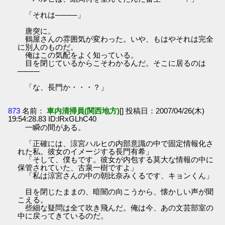
「それは────」
唐突に。
鶴屋さんの雰囲気が変わった。いや、もはやそれは完全
に別人のものだ。
俺はこの気配をよく知っている。
目を閉じているからこそわかるんだ。そこに居るのは
────
「な、長門か・・・？」
873
名前：
車内清掃員(関西地方)
[] 投稿日：2007/04/26(木)
19:54:28.83 ID:lRxGLhC40
一瞬の間がある。
「正確には、涼宮ハルヒの内部意識の中で固定情報化さ
れた私。彼女のイメージする長門有希」
「そして、僕もです。彼女が内包する莫大な情報の中に
保管されていた、古泉一樹ですよ」
「私は涼宮さんの中の朝比奈みくるです、キョンくん」
目を閉じたままの、暗闇の向こうから、懐かしい声が聞
こえる。
些細な疑問は全て吹き飛んだ。俺は今、あの文芸部室の
中に戻ってきているのだ。