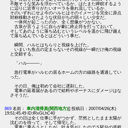
不敵そうな笑みを浮かべているか、はたまた睥睨するよう
に辺りに近寄りがたいオーラを垂れ流しているか、
そのいずれにせよ今のハルヒはそのイメージを完全に原点
対称移動させたような伏目がちの弱々しい少女だ。
一体何が起こったのか、全く想像がつかない。
古泉が言うように自らが劇に終止符を打っておいて、
そしてあのように落ち込むというレベルを遥かに飛び越え
て落ち込んでいるとはどういう事だ。
瞬間、ハルヒはちらりと視線を上げた。
いまいち焦点の定まらないその視線が一瞬だけ俺の視線
と交錯する。
「ハル────」
急行電車がハルヒの居るホームの方の線路を通過してい
った。
その日、俺は初めて会社に遅刻した。
電車の延着届があるので給料やボーナスにダメージはな
さそうだ。
869
名前：
車内清掃員(関西地方)
[] 投稿日：2007/04/26(木)
19:51:45.49 ID:lRxGLhC40
その日は全く仕事に手がつかず、茫然としたまま太陽が
沈むのを待って、そして帰宅した。
電車に乗ろうとしたが、吐き気がしたので５駅分の道程