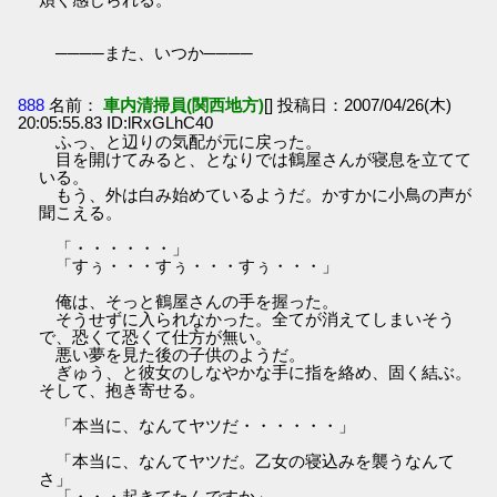
────また、いつか────
888
名前：
車内清掃員(関西地方)
[] 投稿日：2007/04/26(木)
20:05:55.83 ID:lRxGLhC40
ふっ、と辺りの気配が元に戻った。
目を開けてみると、となりでは鶴屋さんが寝息を立てて
いる。
もう、外は白み始めているようだ。かすかに小鳥の声が
聞こえる。
「・・・・・・」
「すぅ・・・すぅ・・・すぅ・・・」
俺は、そっと鶴屋さんの手を握った。
そうせずに入られなかった。全てが消えてしまいそう
で、恐くて恐くて仕方が無い。
悪い夢を見た後の子供のようだ。
ぎゅう、と彼女のしなやかな手に指を絡め、固く結ぶ。
そして、抱き寄せる。
「本当に、なんてヤツだ・・・・・・」
「本当に、なんてヤツだ。乙女の寝込みを襲うなんて
さ」
「・・・起きてたんですか」