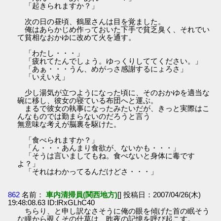
「起きられますか？」
次の日の昼頃、鶴屋さんは目を覚ました。
俺はあらかじめ作っておいた下手で貧乏臭く、それでい
て貧相なおかゆに改めて火を通す。
「わたし・・・」
「疲れてたんでしょう。ゆっくりしててください。」
「あぁ・・・うん、めがっさ感謝するにょろさ」
「いえいえ」
少し湯気が立つようになった頃に、そのおかゆを適当な
碗に移し、彼女の寝ている布団へと運ぶ。
まるで彼女の執事になったみたいだが、きっと実際はこ
んなものでは勤まらないのだろうと言う
無意味な考えが脳裏を駆けた。
「食べられますか？」
「ん・・・あんまり食欲が、ないかも・・・」
「そうは言いましてもね。食べないと身体に毒です
よ？」
「それはわかってるんだけどさ・・・」
862
名前：
車内清掃員(関西地方)
[] 投稿日：2007/04/26(木)
19:48:08.63 ID:lRxGLhC40
ちらり、と申し訳なさそうに俺の眼を傾げた首の眠そう
な瞳から覗くその仕草は、昨夜の記憶を呼び起こす。