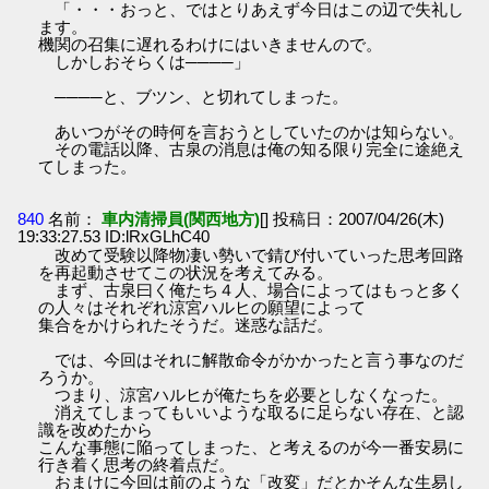
「・・・おっと、ではとりあえず今日はこの辺で失礼し
ます。
機関の召集に遅れるわけにはいきませんので。
しかしおそらくは────」
────と、ブツン、と切れてしまった。
あいつがその時何を言おうとしていたのかは知らない。
その電話以降、古泉の消息は俺の知る限り完全に途絶え
てしまった。
840
名前：
車内清掃員(関西地方)
[] 投稿日：2007/04/26(木)
19:33:27.53 ID:lRxGLhC40
改めて受験以降物凄い勢いで錆び付いていった思考回路
を再起動させてこの状況を考えてみる。
まず、古泉曰く俺たち４人、場合によってはもっと多く
の人々はそれぞれ涼宮ハルヒの願望によって
集合をかけられたそうだ。迷惑な話だ。
では、今回はそれに解散命令がかかったと言う事なのだ
ろうか。
つまり、涼宮ハルヒが俺たちを必要としなくなった。
消えてしまってもいいような取るに足らない存在、と認
識を改めたから
こんな事態に陥ってしまった、と考えるのが今一番安易に
行き着く思考の終着点だ。
おまけに今回は前のような「改変」だとかそんな生易し