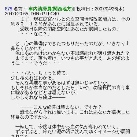
879
名前：
車内清掃員(関西地方)
[] 投稿日：2007/04/26(木)
20:00:20.65 ID:lRxGLhC40
「まず、現在涼宮ハルヒの次空間情報改変能力は、その
約８２．１２％があなたに譲渡されている。
受験日以降の閉鎖空間はあなたが展開したもの」
「・・・なに？」
と、心の準備はできたつもりだったのだが、いきなり出
鼻をくじかれた。
俺にあのわけのわからない不思議能力が譲り渡された？
まてまて、落ち着け。いつもの事だと思え。あの頃のよ
うに・・・そうだ・・・
・・・おい、ちょっと待て。
少し考えればわかる。
そんな馬鹿な事があるはずは無いじゃないか。
もしそれが本当なのだとしたら、いや、勿論長門の言う事
に嘘があるなどとは思えないが、
しかしそれなら俺は────
「────こんな終幕は望まない、ですか？
残念ながらそれは違います。これはあなたが選択した
終幕なのですから」
一転して、今度は体中から血の気が奪われていく。
ずぶずぶと、冷たい泥の沼に沈んでゆくイメージが展開
されてた。