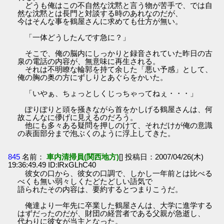
どうも俺はこの不自然な沈黙と言う物が苦手で、では自
然な沈黙とは長門と対談する時のあれなのだが、
今はそんな事を鶴屋さんに求めても仕方が無い。
「一体どうしたんです急に？」
そこで、俺の脳内にしっかりと録音されていた昨日の古
泉の電話の内容が、無意味に再生される。
それは不明瞭な輪郭を持て余した「悪い予感」として、
俺の胸の奥の方にずしりとあぐらをかいた。
「いやぁ、ちょっとしくじっちゃってねぇ・・・」
ぽりぽりと頭を掻きながら首をかしげる鶴屋さんは、何
故こんなに儚げに見えるのだろう。
他にも多々ある疑問を押しのけて、それだけが俺の意識
の表面部分まで泡ぶくのように浮上してきた。
845
名前：
車内清掃員(関西地方)
[] 投稿日：2007/04/26(木)
19:36:49.49 ID:lRxGLhC40
彼女の口から、彼女の口調で、しかし一年前とは比べる
べくも無い弱々しくたどたどしい語気で
語られたその内容は、要約するとつまりこうだ。
俺達より一年先に卒業した鶴屋さんは、大学に進学する
はずだったのだが、財団の経営者である父親が急逝し、
代わりに彼女が当主となった。