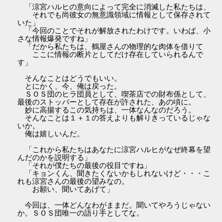
「涼宮ハルヒの意向によって完全に消滅した私たちは、
それでも尚彼女の無意識領域に情報として保存されて
いた」
「今回のことでそれが解放されたわけです。いわば、小
さな情報爆発ですね」
「だから私たちは、鶴屋さんの物理的な肉体を借りて
ここに情報の断片としてだけ存在していられるんで
す」
そんなことはどうでもいい。
とにかく、今、俺は戻った。
ＳＯＳ団のヒラ団員として、喫茶店での財布係として、
最後のストッパーとして存在が許された、あの頃に。
妙に高揚するこの気持ちは、一体なんなのだろう。
そんなことは１＋１の答えよりも解りきっているじゃな
いか。
俺は嬉しいんだ。
「これから私たちはあなたに涼宮ハルヒがなぜ終幕を望
んだのかを説明する」
「それが僕たちの最後の役目ですね」
「キョンくん、聞きたくないかもしれないけど・・・こ
れも涼宮さんの最後の望みなの。
お願い、聞いてあげて」
今回は、一体どんなわがままだ。聞いてやろうじゃない
か。ＳＯＳ団唯一の語り手としてな。