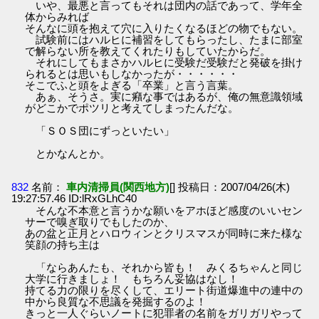
いや、最悪と言ってもそれは団内の話であって、学年全
体からみれば
そんなに頭を抱えて穴に入りたくなるほどの物でもない。
試験前にはハルヒに補習をしてもらったし、たまに部室
で解らない所を教えてくれたりもしていたからだ。
それにしてもまさかハルヒに受験だ受験だと発破を掛け
られるとは思いもしなかったが・・・・・・
そこでふと頭をよぎる「卒業」と言う言葉。
あぁ、そうさ。実に癪な事ではあるが、俺の無意識領域
がどこかでポツリと考えてしまったんだな。
「ＳＯＳ団にずっといたい」
とかなんとか。
832
名前：
車内清掃員(関西地方)
[] 投稿日：2007/04/26(木)
19:27:57.46 ID:lRxGLhC40
そんな不本意と言うかな願いをアホほど感度のいいセン
サーで嗅ぎ取りでもしたのか、
あの盆と正月とハロウィンとクリスマスが同時に来た様な
笑顔の持ち主は
「ならあんたも、それから皆も！ みくるちゃんと同じ
大学に行きましょ！ もちろん妥協はなし！
持てる力の限りを尽くして、エリート街道爆進中の連中の
中から良質な不思議を発掘するのよ！
きっと一人ぐらいノートに犯罪者の名前をガリガリやって