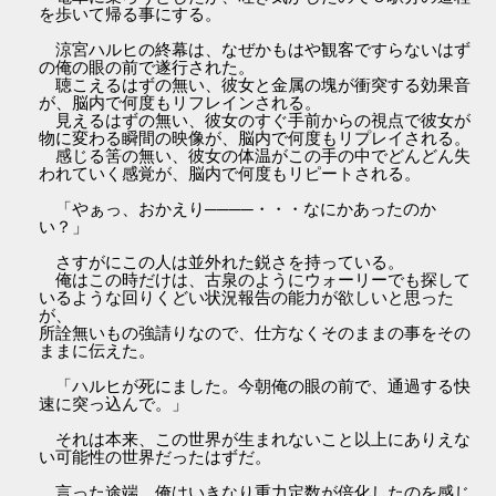
を歩いて帰る事にする。
涼宮ハルヒの終幕は、なぜかもはや観客ですらないはず
の俺の眼の前で遂行された。
聴こえるはずの無い、彼女と金属の塊が衝突する効果音
が、脳内で何度もリフレインされる。
見えるはずの無い、彼女のすぐ手前からの視点で彼女が
物に変わる瞬間の映像が、脳内で何度もリプレイされる。
感じる筈の無い、彼女の体温がこの手の中でどんどん失
われていく感覚が、脳内で何度もリピートされる。
「やぁっ、おかえり────・・・なにかあったのか
い？」
さすがにこの人は並外れた鋭さを持っている。
俺はこの時だけは、古泉のようにウォーリーでも探して
いるような回りくどい状況報告の能力が欲しいと思った
が、
所詮無いもの強請りなので、仕方なくそのままの事をその
ままに伝えた。
「ハルヒが死にました。今朝俺の眼の前で、通過する快
速に突っ込んで。」
それは本来、この世界が生まれないこと以上にありえな
い可能性の世界だったはずだ。
言った途端、俺はいきなり重力定数が倍化したのを感じ